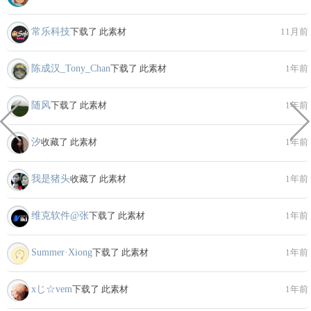
常乐科技
下载了 此素材
11月前
陈成汉_Tony_Chan
下载了 此素材
1年前
随风
下载了 此素材
1年前
汐
收藏了 此素材
1年前
我是猪头
收藏了 此素材
1年前
维克软件@张
下载了 此素材
1年前
Summer·Xiong
下载了 此素材
1年前
xじ☆vem
下载了 此素材
1年前