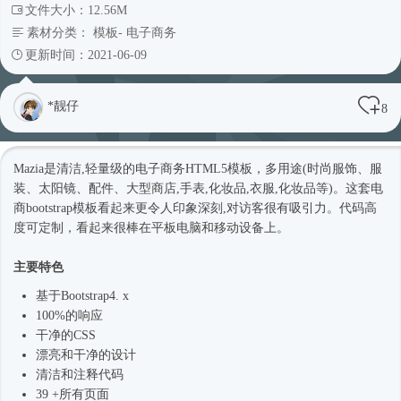
文件大小：12.56M
素材分类：
模板
-
电子商务
更新时间：2021-06-09
*靓仔
8
Mazia是清洁,轻量级的电子商务
HTML5模板
，多用途(
时尚
服饰、服
装、太阳镜、配件、大型商店,手表,化妆品,衣服,化妆品等)。这套电
商bootstrap模板看起来更令人印象深刻,对访客很有吸引力。代码高
度可定制，看起来很棒在平板电脑和移动设备上。
主要特色
基于
Bootstrap4
. x
100%的响应
干净的CSS
漂亮和干净的设计
清洁和注释代码
39 +所有页面